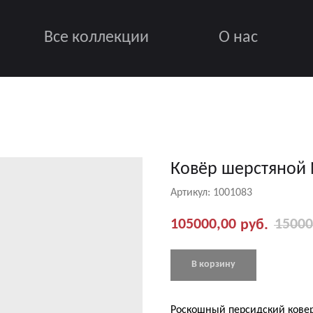
Все коллекции
О нас
Ковёр шерстяной 
Артикул:
1001083
105000,00
15000
руб.
В корзину
Роскошный персидский кове