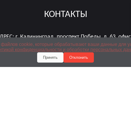
КОНТАКТЫ
ДРЕС:
г. Калининград, проспект Победы, д. 63, офис
 файлов cookie, которые обрабатывают ваши данные для у
ООО Мегафорт-Калининград
итикой конфиденциальности и обработки персональных да
ИНН 3905062016 ОГРН 1043900850872
Принять
Отклонить
ТЕЛЕФОН:
+7(4012) 97-30-15
,
+7 (4012) 97-30-16
E-MAIL:
info@sbrstudio.ru
sbr-sbr@mail.ru
РЕЖИМ РАБОТЫ:
пн-пт: с 10:00 до 19:00
сб: 11:00-16:00
вс: выходной