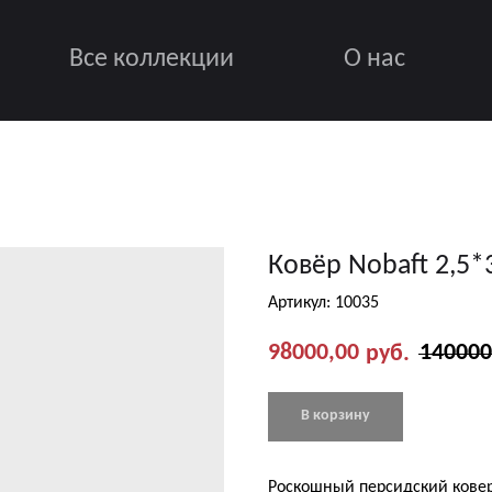
Все коллекции
О нас
Ковёр Nobaft 2,5*3
Артикул:
10035
98000,00
140000
руб.
В корзину
Роскошный персидский кове